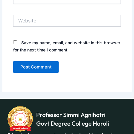
Website
Save my name, email, and website in this browser
for the next time I comment.