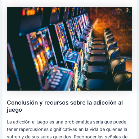
Conclusión y recursos sobre la adicción al
juego
La adicción al juego es una problemática seria que puede
tener repercusiones significativas en la vida de quienes la
sufren y de sus seres queridos. Reconocer las señales de