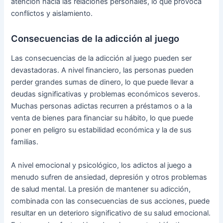
atención hacia las relaciones personales, lo que provoca
conflictos y aislamiento.
Consecuencias de la adicción al juego
Las consecuencias de la adicción al juego pueden ser
devastadoras. A nivel financiero, las personas pueden
perder grandes sumas de dinero, lo que puede llevar a
deudas significativas y problemas económicos severos.
Muchas personas adictas recurren a préstamos o a la
venta de bienes para financiar su hábito, lo que puede
poner en peligro su estabilidad económica y la de sus
familias.
A nivel emocional y psicológico, los adictos al juego a
menudo sufren de ansiedad, depresión y otros problemas
de salud mental. La presión de mantener su adicción,
combinada con las consecuencias de sus acciones, puede
resultar en un deterioro significativo de su salud emocional.