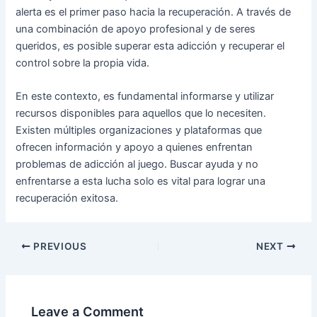
alerta es el primer paso hacia la recuperación. A través de
una combinación de apoyo profesional y de seres
queridos, es posible superar esta adicción y recuperar el
control sobre la propia vida.
En este contexto, es fundamental informarse y utilizar
recursos disponibles para aquellos que lo necesiten.
Existen múltiples organizaciones y plataformas que
ofrecen información y apoyo a quienes enfrentan
problemas de adicción al juego. Buscar ayuda y no
enfrentarse a esta lucha solo es vital para lograr una
recuperación exitosa.
PREVIOUS
NEXT
Leave a Comment