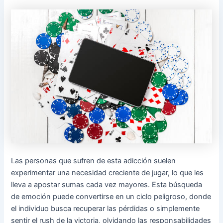
Las personas que sufren de esta adicción suelen
experimentar una necesidad creciente de jugar, lo que les
lleva a apostar sumas cada vez mayores. Esta búsqueda
de emoción puede convertirse en un ciclo peligroso, donde
el individuo busca recuperar las pérdidas o simplemente
sentir el rush de la victoria, olvidando las responsabilidades