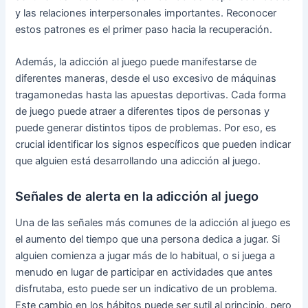
y las relaciones interpersonales importantes. Reconocer
estos patrones es el primer paso hacia la recuperación.
Además, la adicción al juego puede manifestarse de
diferentes maneras, desde el uso excesivo de máquinas
tragamonedas hasta las apuestas deportivas. Cada forma
de juego puede atraer a diferentes tipos de personas y
puede generar distintos tipos de problemas. Por eso, es
crucial identificar los signos específicos que pueden indicar
que alguien está desarrollando una adicción al juego.
Señales de alerta en la adicción al juego
Una de las señales más comunes de la adicción al juego es
el aumento del tiempo que una persona dedica a jugar. Si
alguien comienza a jugar más de lo habitual, o si juega a
menudo en lugar de participar en actividades que antes
disfrutaba, esto puede ser un indicativo de un problema.
Este cambio en los hábitos puede ser sutil al principio, pero