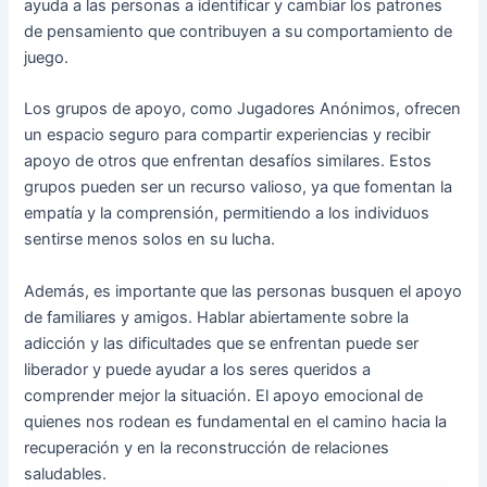
ayuda a las personas a identificar y cambiar los patrones
de pensamiento que contribuyen a su comportamiento de
juego.
Los grupos de apoyo, como Jugadores Anónimos, ofrecen
un espacio seguro para compartir experiencias y recibir
apoyo de otros que enfrentan desafíos similares. Estos
grupos pueden ser un recurso valioso, ya que fomentan la
empatía y la comprensión, permitiendo a los individuos
sentirse menos solos en su lucha.
Además, es importante que las personas busquen el apoyo
de familiares y amigos. Hablar abiertamente sobre la
adicción y las dificultades que se enfrentan puede ser
liberador y puede ayudar a los seres queridos a
comprender mejor la situación. El apoyo emocional de
quienes nos rodean es fundamental en el camino hacia la
recuperación y en la reconstrucción de relaciones
saludables.